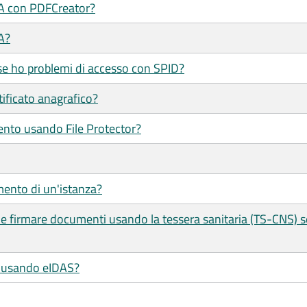
/A con PDFCreator?
A?
se ho problemi di accesso con SPID?
tificato anagrafico?
ento usando File Protector?
mento di un'istanza?
e e firmare documenti usando la tessera sanitaria (TS-CNS) 
le usando eIDAS?