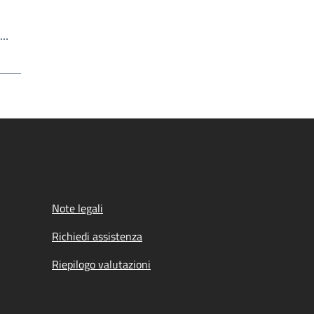
Scrivi il numero della pagina a cui andare
a…
a
Note legali
Richiedi assistenza
Riepilogo valutazioni