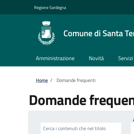
Salta al contenuto principale
Skip to footer content
Regione Sardegna
Comune di Santa Te
Amministrazione
Novità
Servizi
Briciole di pane
Home
/
Domande frequenti
Domande frequen
Cerca i contenuti che nel titolo