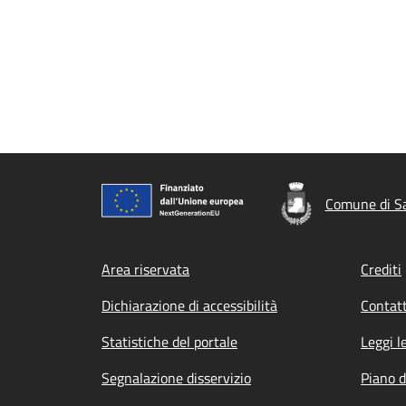
Comune di Sa
Footer menu
Area riservata
Crediti
Dichiarazione di accessibilità
Contatt
Statistiche del portale
Leggi l
Segnalazione disservizio
Piano d