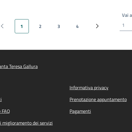
Vai 
1
2
3
4
Pagina precedente
Pagina attuale
Pagina
Pagina
Pagina
Pagina successiv
nta Teresa Gallura
Informativa privacy
i
Prenotazione appuntamento
e FAQ
Pagamenti
i miglioramento dei servizi