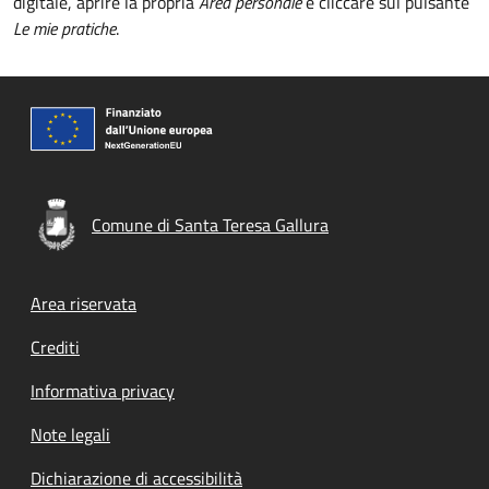
digitale, aprire la propria
Area personale
e cliccare sul pulsante
Le mie pratiche
.
Comune di Santa Teresa Gallura
Footer menu
Area riservata
Crediti
Informativa privacy
Note legali
Dichiarazione di accessibilità