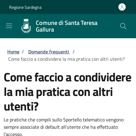
Salta al contenuto principale
Skip to footer content
Regione Sardegna
Comune di Santa Teresa
Gallura
Briciole di pane
Home
/
Domande frequenti
/
Come faccio a condividere la mia pratica con altri utenti?
Come faccio a condividere
la mia pratica con altri
utenti?
Le pratiche che compili sullo Sportello telematico vengono
sempre associate di default all'utente che ha effettuato
l'accesso.