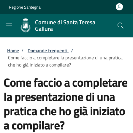
Salta al contenuto principale
Skip to footer content
Regione Sardegna
Comune di Santa Teresa
Gallura
Briciole di pane
Home
/
Domande frequenti
/
Come faccio a completare la presentazione di una pratica
che ho già iniziato a compilare?
Come faccio a completare
la presentazione di una
pratica che ho già iniziato
a compilare?