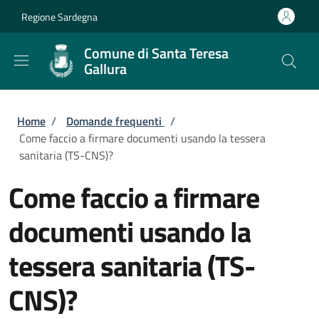
Salta al contenuto principale
Skip to footer content
Regione Sardegna
Comune di Santa Teresa
Gallura
Briciole di pane
Home
/
Domande frequenti
/
Come faccio a firmare documenti usando la tessera
sanitaria (TS-CNS)?
Come faccio a firmare
documenti usando la
tessera sanitaria (TS-
CNS)?