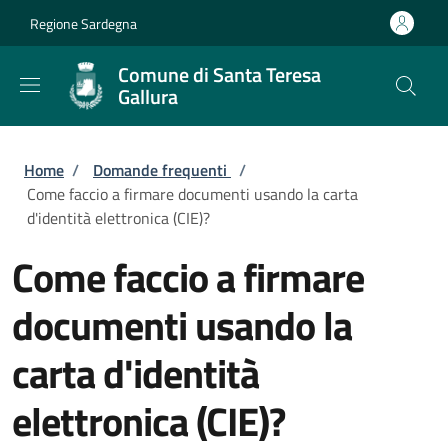
Salta al contenuto principale
Skip to footer content
Regione Sardegna
Comune di Santa Teresa
Gallura
Briciole di pane
Home
/
Domande frequenti
/
Come faccio a firmare documenti usando la carta
d'identità elettronica (CIE)?
Come faccio a firmare
documenti usando la
carta d'identità
elettronica (CIE)?