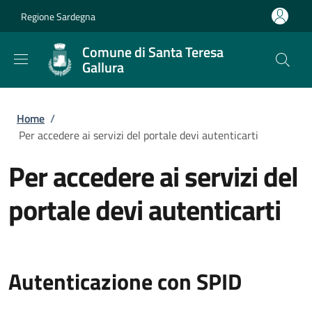
Salta al contenuto principale
Skip to footer content
Regione Sardegna
Comune di Santa Teresa
Gallura
Briciole di pane
Home
/
Per accedere ai servizi del portale devi autenticarti
Per accedere ai servizi del
portale devi autenticarti
Autenticazione con SPID