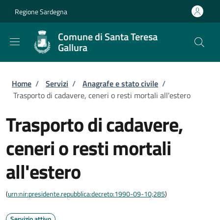
Salta al contenuto principale
Skip to footer content
Regione Sardegna
Comune di Santa Teresa
Gallura
Briciole di pane
Home
/
Servizi
/
Anagrafe e stato civile
/
Trasporto di cadavere, ceneri o resti mortali all'estero
Trasporto di cadavere,
ceneri o resti mortali
all'estero
(
urn:nir:presidente.repubblica:decreto:1990-09-10;285
)
Servizio attivo