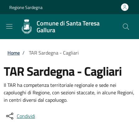
Salta al contenuto principale
Skip to footer content
Regione Sardegna
Comune di Santa Teresa
Gallura
Briciole di pane
Home
/
TAR Sardegna - Cagliari
TAR Sardegna - Cagliari
Il TAR ha competenza territoriale regionale e sede nei
capoluoghi di Regione, con sezioni staccate, in alcune Regioni,
in centri diversi dal capoluogo.
Condividi