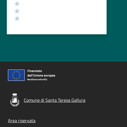
Valuta 3 stelle su 5
Valuta 2 stelle su 5
Valuta 1 stelle su 5
Comune di Santa Teresa Gallura
Footer menu
Area riservata