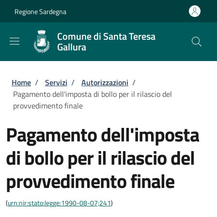
Salta al contenuto principale
Skip to footer content
Regione Sardegna
Comune di Santa Teresa
Gallura
Briciole di pane
Home
/
Servizi
/
Autorizzazioni
/
Pagamento dell'imposta di bollo per il rilascio del
provvedimento finale
Pagamento dell'imposta
di bollo per il rilascio del
provvedimento finale
(
urn:nir:stato:legge:1990-08-07;241
)