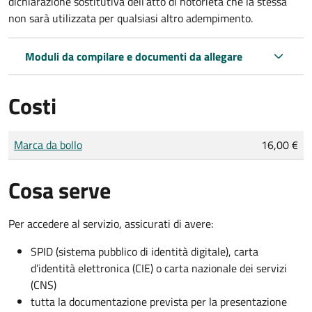
dichiarazione sostitutiva dell’atto di notorietà che la stessa
non sarà utilizzata per qualsiasi altro adempimento.
Moduli da compilare e documenti da allegare
Costi
Tipo di pagamento
Importo
Marca da bollo
16,00 €
Cosa serve
Per accedere al servizio, assicurati di avere:
SPID (sistema pubblico di identità digitale), carta
d’identità elettronica (CIE) o carta nazionale dei servizi
(CNS)
tutta la documentazione prevista per la presentazione