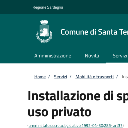
Salta al contenuto principale
Skip to footer content
Regione Sardegna
Comune di Santa Te
Amministrazione
Novità
Servizi
Briciole di pane
Home
/
Servizi
/
Mobilità e trasporti
/
Ins
Installazione di s
uso privato
(
urn:nir:stato:decreto.legislativo:1992-04-30;285~art37
)