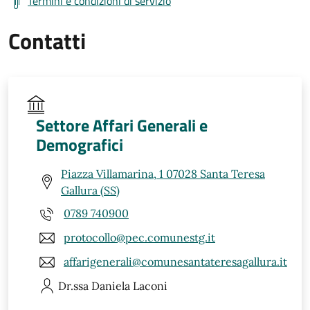
Termini e condizioni di servizio
Contatti
Settore Affari Generali e
Demografici
Piazza Villamarina, 1 07028 Santa Teresa
Gallura (SS)
0789 740900
protocollo@pec.comunestg.it
affarigenerali@comunesantateresagallura.it
Dr.ssa Daniela
Laconi