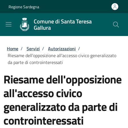
Salta al contenuto principale
Skip to footer content
Regione Sardegna
Comune di Santa Teresa
Gallura
Briciole di pane
Home
/
Servizi
/
Autorizzazioni
/
Riesame dell'opposizione all'accesso civico generalizzato
da parte di controinteressati
Riesame dell'opposizione
all'accesso civico
generalizzato da parte di
controinteressati