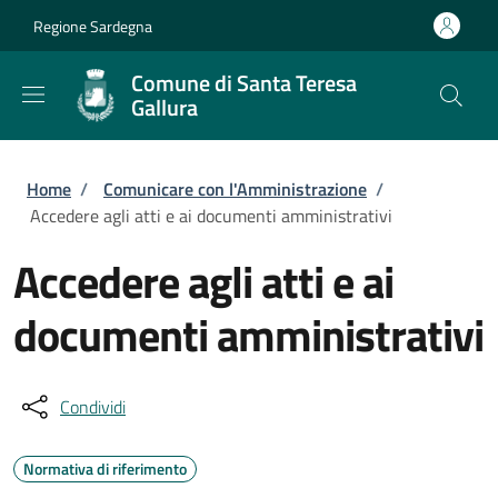
Salta al contenuto principale
Skip to footer content
Regione Sardegna
Comune di Santa Teresa
Gallura
Briciole di pane
Home
/
Comunicare con l'Amministrazione
/
Accedere agli atti e ai documenti amministrativi
Accedere agli atti e ai
documenti amministrativi
Condividi
Normativa di riferimento