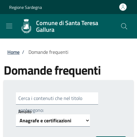
Salta al contenuto principale
Skip to footer content
Regione Sardegna
Comune di Santa Teresa
Gallura
Briciole di pane
Home
/
Domande frequenti
Domande frequenti
Cerca i contenuti che nel titolo
contengono:
Ambito