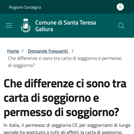
Salta al contenuto principale
Skip to footer content
Regione Sardegna
Comune di Santa Teresa
Gallura
Briciole di pane
Home
/
Domande frequenti
/
Che differenze ci sono tra carta di soggiorno e permesso
di soggiorno?
Che differenze ci sono tra
carta di soggiorno e
permesso di soggiorno?
In Italia, il permesso di soggiorno CE per soggiornanti di lungo
periodo ha sostituito a tutti gli effetti la carta di soggiorno.