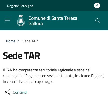
Salta al contenuto principale
Skip to footer content
Regione Sardegna
Comune di Santa Teresa
Gallura
Briciole di pane
Home
/
Sede TAR
Sede TAR
Il TAR ha competenza territoriale regionale e sede nei
capoluoghi di Regione, con sezioni staccate, in alcune Regioni,
in centri diversi dal capoluogo.
Condividi