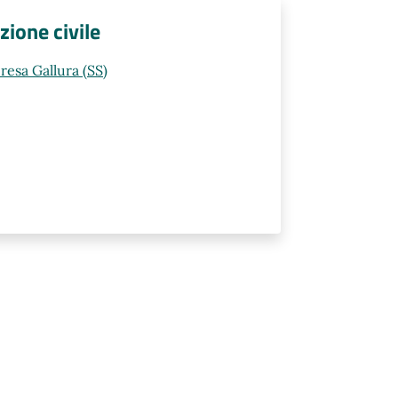
zione civile
resa Gallura (SS)