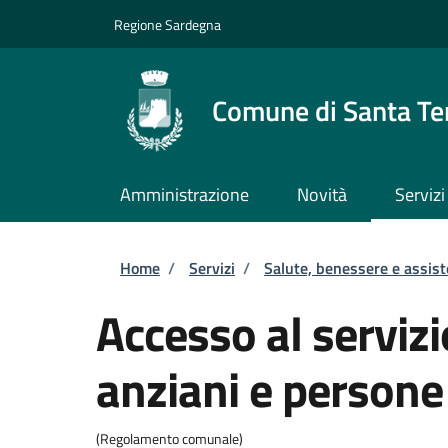
Salta al contenuto principale
Skip to footer content
Regione Sardegna
Comune di Santa Te
Amministrazione
Novità
Servizi
Briciole di pane
Home
/
Servizi
/
Salute, benessere e assis
Accesso al servizi
anziani e persone 
(Regolamento comunale)