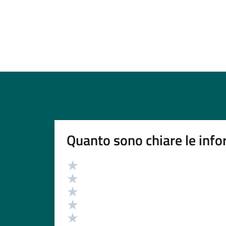
Quanto sono chiare le info
Valutazione
Valuta 5 stelle su 5
Valuta 4 stelle su 5
Valuta 3 stelle su 5
Valuta 2 stelle su 5
Valuta 1 stelle su 5