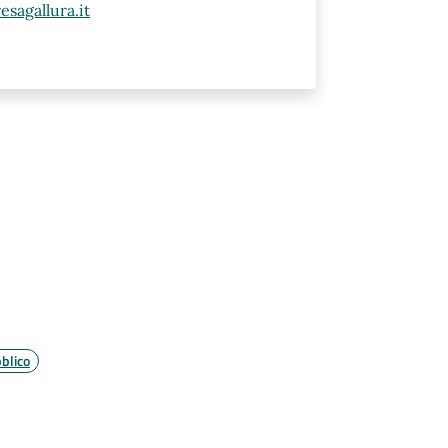
sagallura.it
blico