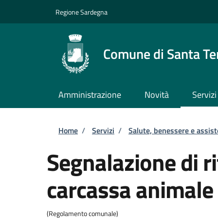
Salta al contenuto principale
Skip to footer content
Regione Sardegna
Comune di Santa Te
Amministrazione
Novità
Servizi
Briciole di pane
Home
/
Servizi
/
Salute, benessere e assis
Segnalazione di r
carcassa animale
(Regolamento comunale)