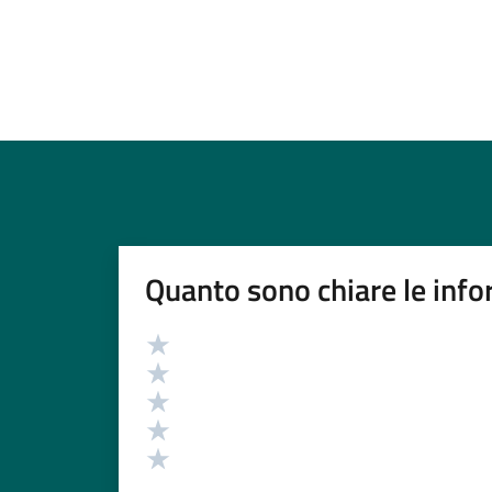
Quanto sono chiare le info
Valutazione
Valuta 5 stelle su 5
Valuta 4 stelle su 5
Valuta 3 stelle su 5
Valuta 2 stelle su 5
Valuta 1 stelle su 5