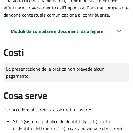
Una volta ricevuta la domanda, il Comune si attiverà per
effettuare il riversamento dell'importo al Comune competente
dandone contestuale comunicazione al contribuente.
Moduli da compilare e documenti da allegare
Costi
Tipo di pagamento
Importo
La presentazione della pratica non prevede alcun
pagamento
Cosa serve
Per accedere al servizio, assicurati di avere:
SPID (sistema pubblico di identità digitale), carta
d’identità elettronica (CIE) o carta nazionale dei servizi