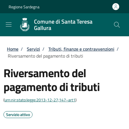
Salta al contenuto principale
Skip to footer content
Regione Sardegna
Comune di Santa Teresa
Gallura
Briciole di pane
Home
/
Servizi
/
Tributi, finanze e contravvenzioni
/
Riversamento del pagamento di tributi
Riversamento del
pagamento di tributi
(
urn:nir:stato:legge:2013-12-27;147~art1
)
Servizio attivo