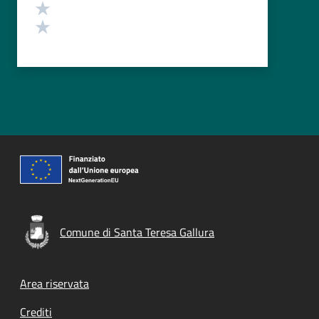
Valuta 2 stelle su 5
Valuta 1 stelle su 5
Comune di Santa Teresa Gallura
Footer menu
Area riservata
Crediti