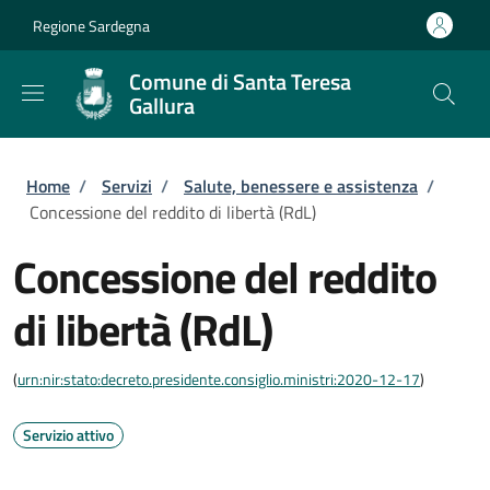
Salta al contenuto principale
Skip to footer content
Regione Sardegna
Comune di Santa Teresa
Gallura
Briciole di pane
Home
/
Servizi
/
Salute, benessere e assistenza
/
Concessione del reddito di libertà (RdL)
Concessione del reddito
di libertà (RdL)
(
urn:nir:stato:decreto.presidente.consiglio.ministri:2020-12-17
)
Servizio attivo