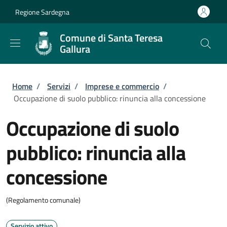
Salta al contenuto principale
Skip to footer content
Regione Sardegna
Comune di Santa Teresa
Gallura
Briciole di pane
Home
/
Servizi
/
Imprese e commercio
/
Occupazione di suolo pubblico: rinuncia alla concessione
Occupazione di suolo
pubblico: rinuncia alla
concessione
(Regolamento comunale)
Servizio attivo