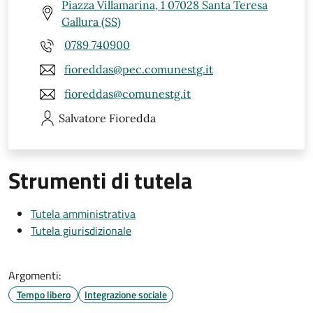
Piazza Villamarina, 1 07028 Santa Teresa
Gallura (SS)
0789 740900
fioreddas@pec.comunestg.it
fioreddas@comunestg.it
Salvatore
Fioredda
Strumenti di tutela
Tutela amministrativa
Tutela giurisdizionale
Argomenti:
Tempo libero
Integrazione sociale