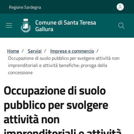
Salta al contenuto principale
Skip to footer content
Regione Sardegna
Comune di Santa Teresa
Gallura
Briciole di pane
Home
/
Servizi
/
Imprese e commercio
/
Occupazione di suolo pubblico per svolgere attività non
imprenditoriali e attività benefiche: proroga della
concessione
Occupazione di suolo
pubblico per svolgere
attività non
imprenditoriali e attività