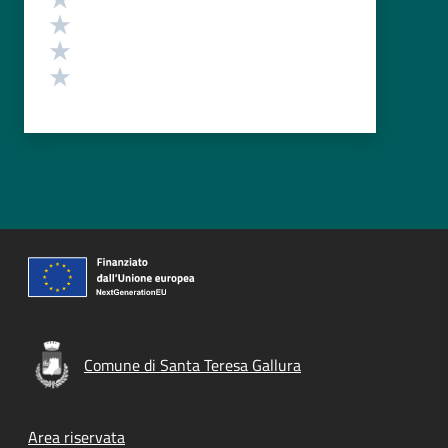
Valuta 3 stelle su 5
Valuta 2 stelle su 5
Valuta 1 stelle su 5
Comune di Santa Teresa Gallura
Footer menu
Area riservata