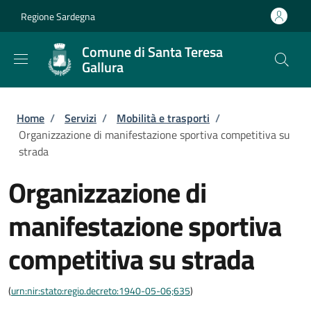
Salta al contenuto principale
Skip to footer content
Regione Sardegna
Comune di Santa Teresa
Gallura
Briciole di pane
Home
/
Servizi
/
Mobilità e trasporti
/
Organizzazione di manifestazione sportiva competitiva su
strada
Organizzazione di
manifestazione sportiva
competitiva su strada
(
urn:nir:stato:regio.decreto:1940-05-06;635
)