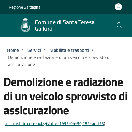
Salta al contenuto principale
Skip to footer content
Regione Sardegna
Comune di Santa Teresa
Gallura
Briciole di pane
Home
/
Servizi
/
Mobilità e trasporti
/
Demolizione e radiazione di un veicolo sprovvisto di
assicurazione
Demolizione e radiazione
di un veicolo sprovvisto di
assicurazione
(
urn:nir:stato:decreto.legislativo:1992-04-30;285~art193
)