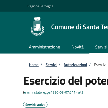
Salta al contenuto principale
Skip to footer content
Regione Sardegna
Comune di Santa Te
Amministrazione
Novità
Servizi
Briciole di pane
Home
/
Servizi
/
Autorizzazioni
/
Esercizi
Esercizio del pote
(
urn:nir:stato:legge:1990-08-07;241~art2
)
Servizio attivo