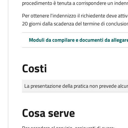
procedimento è tenuta a corrispondere un indenniz
Per ottenere l'indennizzo il richiedente deve attiva
20 giorni dalla scadenza del termine di conclusi
Moduli da compilare e documenti da allegar
Costi
Tipo di pagamento
Importo
La presentazione della pratica non prevede al
Cosa serve