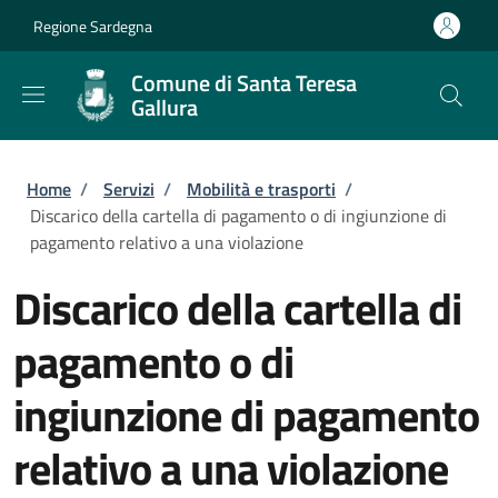
Salta al contenuto principale
Skip to footer content
Regione Sardegna
Comune di Santa Teresa
Gallura
Briciole di pane
Home
/
Servizi
/
Mobilità e trasporti
/
Discarico della cartella di pagamento o di ingiunzione di
pagamento relativo a una violazione
Discarico della cartella di
pagamento o di
ingiunzione di pagamento
relativo a una violazione