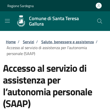
Salta al contenuto principale
Skip to footer content
Regione Sardegna
Comune di Santa Teresa
Gallura
Briciole di pane
Home
/
Servizi
/
Salute, benessere e assistenza
/
Accesso al servizio di assistenza per l’autonomia
personale (SAAP)
Accesso al servizio di
assistenza per
l’autonomia personale
(SAAP)