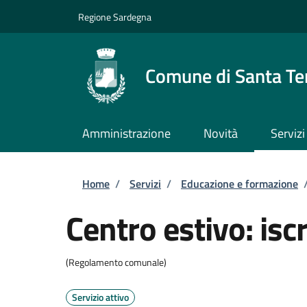
Salta al contenuto principale
Skip to footer content
Regione Sardegna
Comune di Santa Te
Amministrazione
Novità
Servizi
Briciole di pane
Home
/
Servizi
/
Educazione e formazione
Centro estivo: iscr
(Regolamento comunale)
Servizio attivo