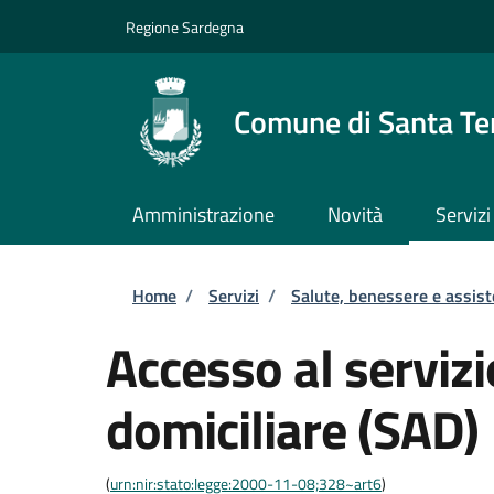
Salta al contenuto principale
Skip to footer content
Regione Sardegna
Comune di Santa Te
Amministrazione
Novità
Servizi
Briciole di pane
Home
/
Servizi
/
Salute, benessere e assis
Accesso al servizi
domiciliare (SAD)
(
urn:nir:stato:legge:2000-11-08;328~art6
)