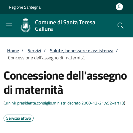
Salta al contenuto principale
Skip to footer content
Regione Sardegna
Comune di Santa Teresa
Gallura
Briciole di pane
Home
/
Servizi
/
Salute, benessere e assistenza
/
Concessione dell'assegno di maternità
Concessione dell'assegno
di maternità
(
urn:nir:presidente.consiglio.ministri:decreto:2000-12-21;452~art13
)
Servizio attivo