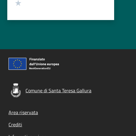
Valuta 1 stelle su 5
Comune di Santa Teresa Gallura
Footer menu
Area riservata
Crediti