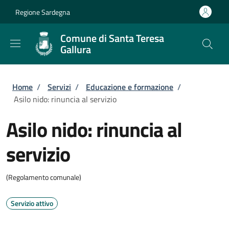
Salta al contenuto principale
Skip to footer content
Regione Sardegna
Comune di Santa Teresa
Gallura
Briciole di pane
Home
/
Servizi
/
Educazione e formazione
/
Asilo nido: rinuncia al servizio
Asilo nido: rinuncia al
servizio
(Regolamento comunale)
Servizio attivo