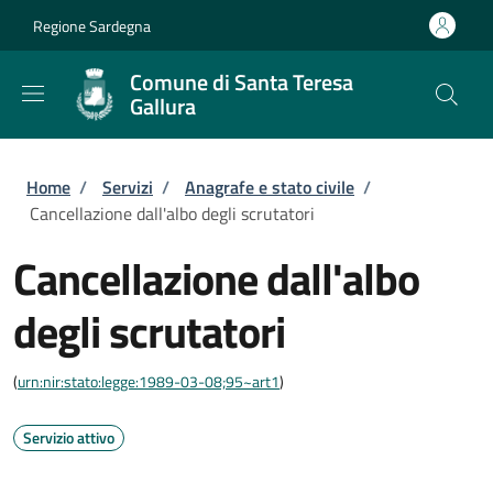
Salta al contenuto principale
Skip to footer content
Regione Sardegna
Comune di Santa Teresa
Gallura
Briciole di pane
Home
/
Servizi
/
Anagrafe e stato civile
/
Cancellazione dall'albo degli scrutatori
Cancellazione dall'albo
degli scrutatori
(
urn:nir:stato:legge:1989-03-08;95~art1
)
Servizio attivo