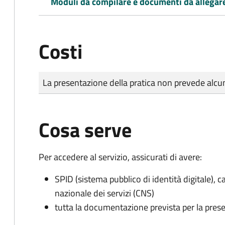
Moduli da compilare e documenti da allegar
Costi
Tipo di pagamento
Importo
La presentazione della pratica non prevede al
Cosa serve
Per accedere al servizio, assicurati di avere:
SPID (sistema pubblico di identità digitale), ca
nazionale dei servizi (CNS)
tutta la documentazione prevista per la prese