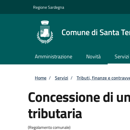
Salta al contenuto principale
Skip to footer content
Regione Sardegna
Comune di Santa Te
Amministrazione
Novità
Servizi
Briciole di pane
Home
/
Servizi
/
Tributi, finanze e contravv
Concessione di u
tributaria
(Regolamento comunale)