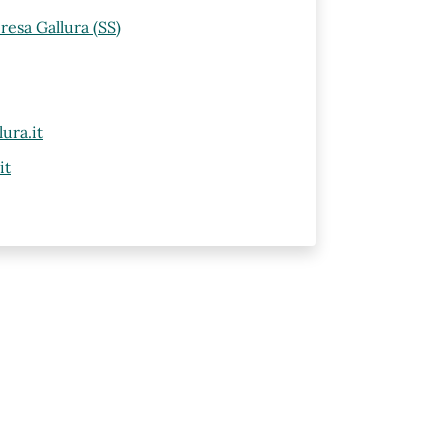
resa Gallura (SS)
ura.it
it