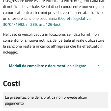
trasgressore deve essere effettuata entro 60 giorni dalla data
di notifica del verbale.
Se i dati del conducente non vengono
comunicati entro i termini previsti, verrà accertata d'ufficio
un'ulteriore sanzione pecuniaria (
Decreto legislativo
30/04/1992, n. 285, art. 126-bis
).
Nel caso di veicoli ceduti in locazione, se i dati forniti non
consentono la nuova notifica del verbale al reale utilizzatore
la sanzione resterà in carico all'impresa che ha effettuato il
noleggio.
Moduli da compilare e documenti da allegare
Costi
Tipo di pagamento
Importo
La presentazione della pratica non prevede alcun
pagamento