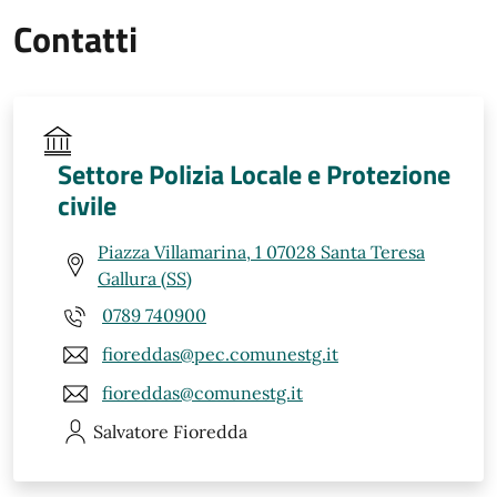
Contatti
Settore Polizia Locale e Protezione
civile
Piazza Villamarina, 1 07028 Santa Teresa
Gallura (SS)
0789 740900
fioreddas@pec.comunestg.it
fioreddas@comunestg.it
Salvatore
Fioredda