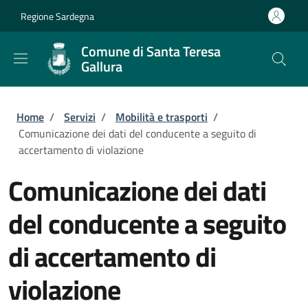
Salta al contenuto principale
Skip to footer content
Regione Sardegna
Comune di Santa Teresa
Gallura
Briciole di pane
Home
/
Servizi
/
Mobilità e trasporti
/
Comunicazione dei dati del conducente a seguito di
accertamento di violazione
Comunicazione dei dati
del conducente a seguito
di accertamento di
violazione