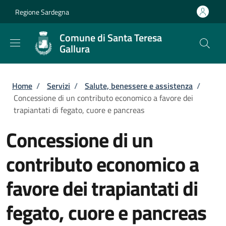
Salta al contenuto principale
Skip to footer content
Regione Sardegna
Comune di Santa Teresa
Gallura
Briciole di pane
Home
/
Servizi
/
Salute, benessere e assistenza
/
Concessione di un contributo economico a favore dei
trapiantati di fegato, cuore e pancreas
Concessione di un
contributo economico a
favore dei trapiantati di
fegato, cuore e pancreas