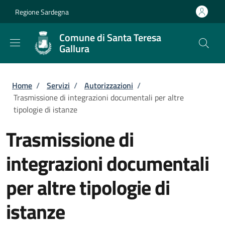
Salta al contenuto principale
Skip to footer content
Regione Sardegna
Comune di Santa Teresa
Gallura
Briciole di pane
Home
/
Servizi
/
Autorizzazioni
/
Trasmissione di integrazioni documentali per altre
tipologie di istanze
Trasmissione di
integrazioni documentali
per altre tipologie di
istanze