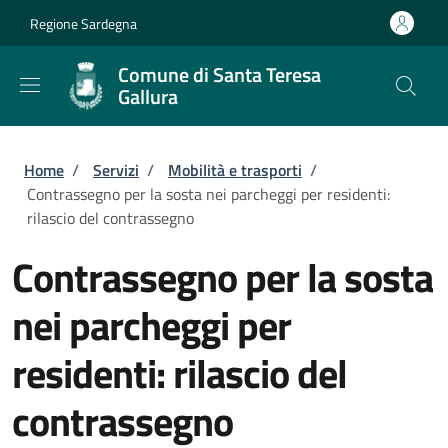
Salta al contenuto principale
Skip to footer content
Regione Sardegna
Comune di Santa Teresa
Gallura
Briciole di pane
Home
/
Servizi
/
Mobilità e trasporti
/
Contrassegno per la sosta nei parcheggi per residenti:
rilascio del contrassegno
Contrassegno per la sosta
nei parcheggi per
residenti: rilascio del
contrassegno