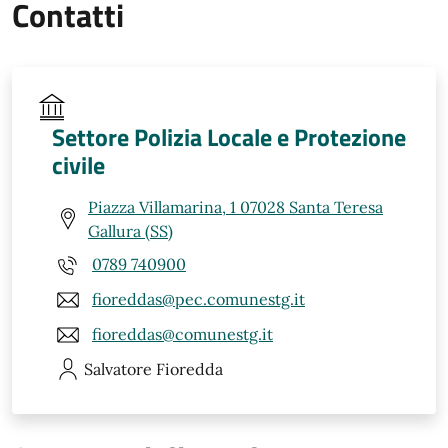
Contatti
Settore Polizia Locale e Protezione
civile
Piazza Villamarina, 1 07028 Santa Teresa
Gallura (SS)
0789 740900
fioreddas@pec.comunestg.it
fioreddas@comunestg.it
Salvatore
Fioredda