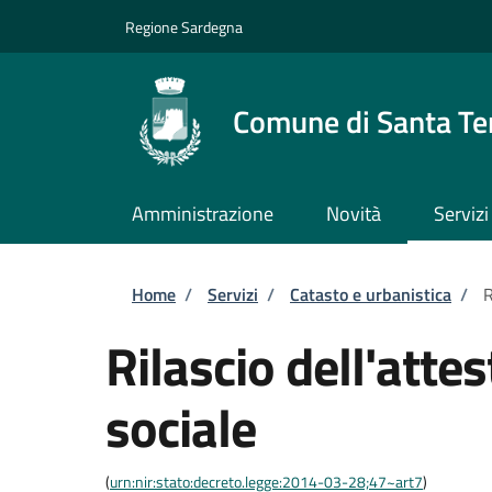
Salta al contenuto principale
Skip to footer content
Regione Sardegna
Comune di Santa Te
Amministrazione
Novità
Servizi
Briciole di pane
Home
/
Servizi
/
Catasto e urbanistica
/
R
Rilascio dell'atte
sociale
(
urn:nir:stato:decreto.legge:2014-03-28;47~art7
)