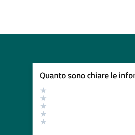
Quanto sono chiare le info
Valutazione
Valuta 5 stelle su 5
Valuta 4 stelle su 5
Valuta 3 stelle su 5
Valuta 2 stelle su 5
Valuta 1 stelle su 5