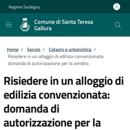
Salta al contenuto principale
Skip to footer content
Regione Sardegna
Comune di Santa Teresa
Gallura
Briciole di pane
Home
/
Servizi
/
Catasto e urbanistica
/
Risiedere in un alloggio di edilizia convenzionata:
domanda di autorizzazione per la vendita
Risiedere in un alloggio di
edilizia convenzionata:
domanda di
autorizzazione per la