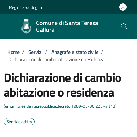
Salta al contenuto principale
Skip to footer content
Regione Sardegna
Comune di Santa Teresa
Gallura
Briciole di pane
Home
/
Servizi
/
Anagrafe e stato civile
/
Dichiarazione di cambio abitazione o residenza
Dichiarazione di cambio
abitazione o residenza
(
urn:nir:presidente.repubblica:decreto:1989-05-30;223~art13
)
Servizio attivo