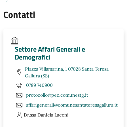
Contatti
Settore Affari Generali e
Demografici
Piazza Villamarina, 1 07028 Santa Teresa
Gallura (SS)
0789 740900
protocollo@pec.comunestg.it
affarigenerali@comunesantateresagallura.it
Dr.ssa Daniela
Laconi