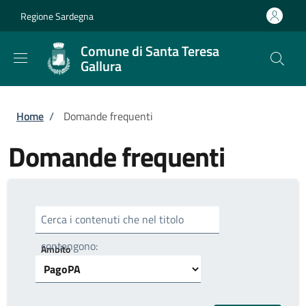
Salta al contenuto principale
Skip to footer content
Regione Sardegna
Comune di Santa Teresa
Gallura
Briciole di pane
Home
/
Domande frequenti
Domande frequenti
Cerca i contenuti che nel titolo
contengono:
Ambito