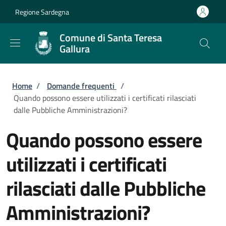
Salta al contenuto principale
Skip to footer content
Regione Sardegna
Comune di Santa Teresa
Gallura
Briciole di pane
Home
/
Domande frequenti
/
Quando possono essere utilizzati i certificati rilasciati
dalle Pubbliche Amministrazioni?
Quando possono essere
utilizzati i certificati
rilasciati dalle Pubbliche
Amministrazioni?