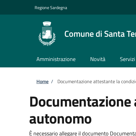
Salta al contenuto principale
Skip to footer content
Regione Sardegna
Comune di Santa Te
Amministrazione
Novità
Servizi
Briciole di pane
Home
/
Documentazione attestante la condizi
Documentazione at
autonomo
È necessario allegare il documento Documentaz