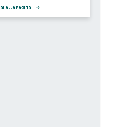
VAI ALLA PAGINA
il numero della pagina a cui andare