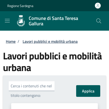
Salta al contenuto principale
Skip to footer content
Regione Sardegna
Comune di Santa Teresa
Gallura
Briciole di pane
Home
/
Lavori pubblici e mobilità urbana
Lavori pubblici e mobilità
urbana
Cerca i contenuti che nel
titolo contengono: