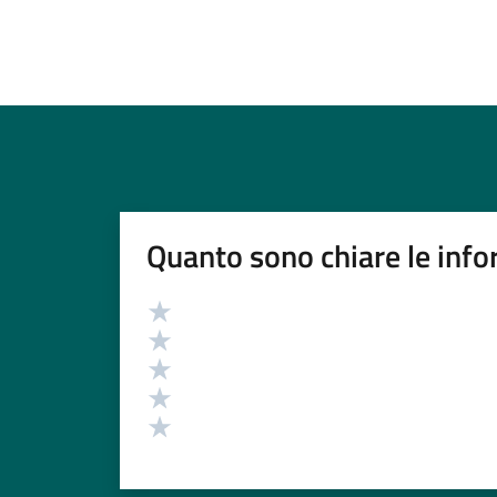
Quanto sono chiare le info
Valutazione
Valuta 5 stelle su 5
Valuta 4 stelle su 5
Valuta 3 stelle su 5
Valuta 2 stelle su 5
Valuta 1 stelle su 5