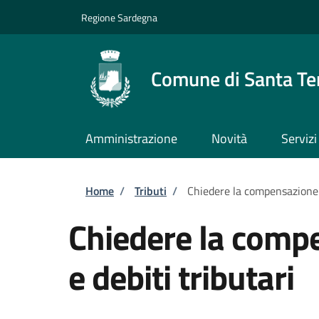
Salta al contenuto principale
Skip to footer content
Regione Sardegna
Comune di Santa Te
Amministrazione
Novità
Servizi
Briciole di pane
Home
/
Tributi
/
Chiedere la compensazione tr
Chiedere la compe
e debiti tributari