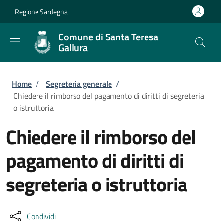
Salta al contenuto principale
Skip to footer content
Regione Sardegna
Comune di Santa Teresa
Gallura
Briciole di pane
Home
/
Segreteria generale
/
Chiedere il rimborso del pagamento di diritti di segreteria
o istruttoria
Chiedere il rimborso del
pagamento di diritti di
segreteria o istruttoria
Condividi