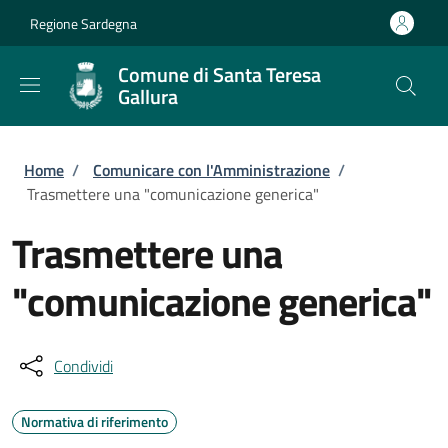
Salta al contenuto principale
Skip to footer content
Regione Sardegna
Comune di Santa Teresa
Gallura
Briciole di pane
Home
/
Comunicare con l'Amministrazione
/
Trasmettere una "comunicazione generica"
Trasmettere una
"comunicazione generica"
Condividi
Normativa di riferimento