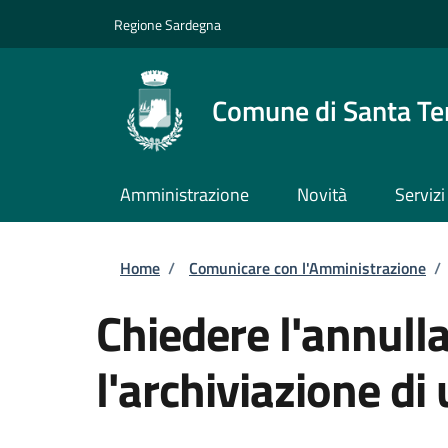
Salta al contenuto principale
Skip to footer content
Regione Sardegna
Comune di Santa Te
Amministrazione
Novità
Servizi
Briciole di pane
Home
/
Comunicare con l'Amministrazione
/
Chiedere l'annull
l'archiviazione di