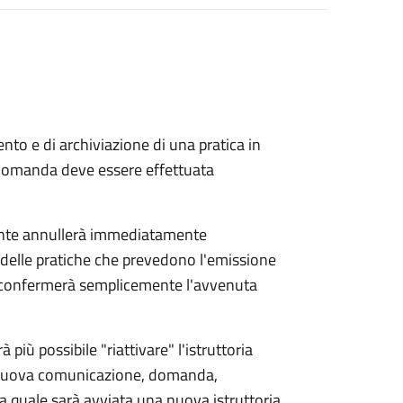
to e di archiviazione di una pratica in
 domanda deve essere effettuata
ente annullerà immediatamente
ria delle pratiche che prevedono l'emissione
e confermerà semplicemente l'avvenuta
 più possibile "riattivare" l'istruttoria
a nuova comunicazione, domanda,
r la quale sarà avviata una nuova istruttoria.