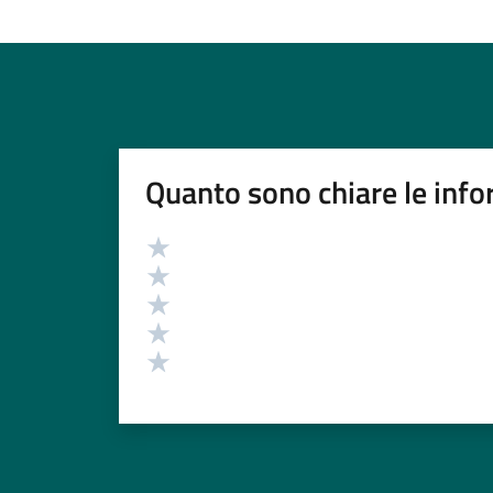
Quanto sono chiare le info
Valutazione
Valuta 5 stelle su 5
Valuta 4 stelle su 5
Valuta 3 stelle su 5
Valuta 2 stelle su 5
Valuta 1 stelle su 5