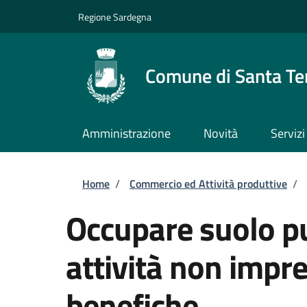
Salta al contenuto principale
Skip to footer content
Regione Sardegna
Comune di Santa Te
Amministrazione
Novità
Servizi
Briciole di pane
Home
/
Commercio ed Attività produttive
/
Occupare suolo pu
attività non impren
benefiche